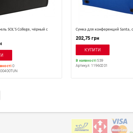
ель SOL’S College, чёрный с
Сумка для конференций Santa, 
202,75 грн
н
В наявності
539
Артикул: 11960201
явності
0
100400TUN