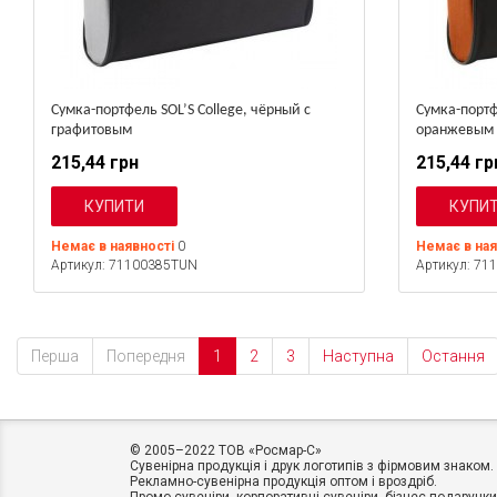
Сумка-портфель SOL’S College, чёрный с
Сумка-портф
графитовым
оранжевым
215,44 грн
215,44 гр
Немає в наявності
0
Немає в на
Артикул: 71100385TUN
Артикул: 71
Перша
Попередня
1
2
3
Наступна
Остання
© 2005–2022 ТОВ «Росмар-C»
Сувенірна продукція і друк логотипів з фірмовим знаком.
Рекламно-сувенірна продукція оптом і вроздріб.