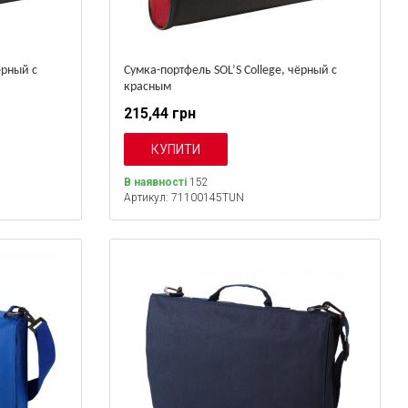
ёрный с
Сумка-портфель SOL’S College, чёрный с
красным
215,44 грн
В наявності
152
Артикул: 71100145TUN