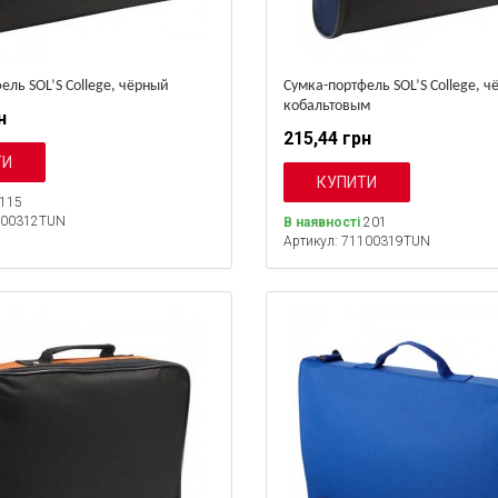
ель SOL’S College, чёрный
Сумка-портфель SOL’S College, ч
кобальтовым
н
215,44 грн
115
100312TUN
В наявності
201
Артикул: 71100319TUN