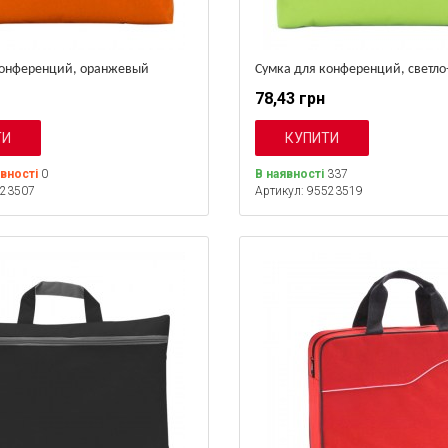
конференций, оранжевый
Сумка для конференций, светло
78,43 грн
явності
0
В наявності
337
523507
Артикул: 95523519