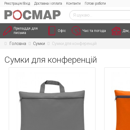
Реєстрація/Вхід
Доставка і оплата
Контакти
Готові роботи
Приладдя для
Офіс
Час та погода
Дім,
письма
Головна
Сумки
Сумки для конференцій
Сумки для конференцій