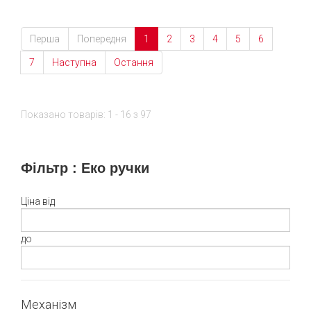
Перша
Попередня
1
2
3
4
5
6
7
Наступна
Остання
Показано товарів: 1 - 16 з 97
Фільтр : Еко ручки
Ціна від
до
Механізм