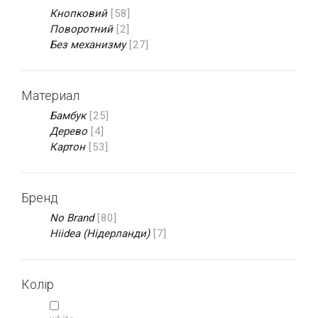
Кнопковий
[58]
Поворотний
[2]
Без механизму
[27]
Материал
Бамбук
[25]
Дерево
[4]
Картон
[53]
Бренд
No Brand
[80]
Hiidea (Нідерланди)
[7]
Колір