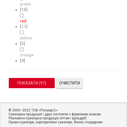
green
[15]
red
[11]
yellow
[3]
orange
[4]
ОЧИСТИТИ
© 2005–2022 ТОВ «Росмар-C»
Сувенірна продукція і друк логотипів з фірмовим знаком.
Рекламно-сувенірна продукція оптом і вроздріб.
Промо-сувеніри, корпоративні сувеніри, бізнес подарунки.