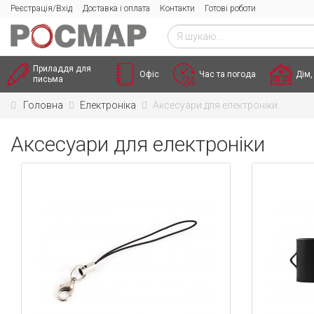
Реєстрація/Вхід
Доставка і оплата
Контакти
Готові роботи
Приладдя для
Офіс
Час та погода
Дім,
письма
Головна
Електроніка
Аксесуари для електроніки
Аксесуари для електроніки