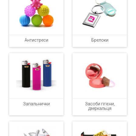
Антистреси
Брелоки
Запальнички
Засоби гігієни,
дзеркальця